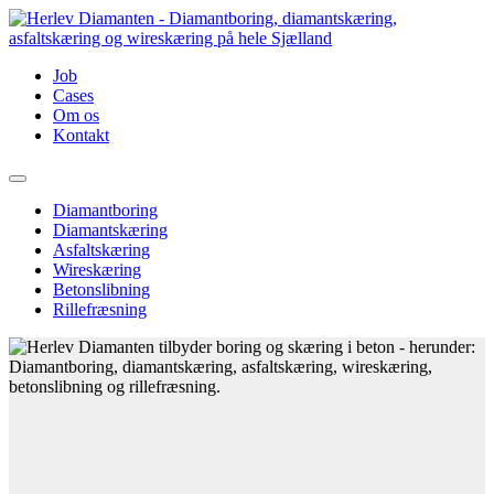
Skip
to
content
Job
Cases
Om os
Kontakt
Diamantboring
Diamantskæring
Asfaltskæring
Wireskæring
Betonslibning
Rillefræsning