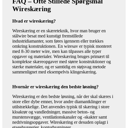
FAQ – Ofte Stillede Spørgsmål
Wireskæring
Hvad er wireskæring?
Wireskæring er en skæreteknik, hvor man bruger en
stålwire besat med kunstigt fremstillede
industridiamanter, som føres igennem eller trækkes
omkring konstruktionen. En wiresav er typisk monteret
med 8-30 meter wire, men kan tilpasses alle typer
opgaver og materialer. Wireskæring bruges primært til
komplekse skæreopgaver med større konstruktioner og
stærke materialer, og er samtidig en støjsvag metode
sammenlignet med eksempelvis klingeskæring.
Hvornår er wireskæring den bedste løsning?
Wireskæring er den bedste løsning, når der skal skæres i
store eller dybe emner, hvor andre diamantklinger er
utilstrækkelige. Det anvendes typisk til skæring i store
kloakrør og vandledninger, massive beton- og
murstensvægge, ventilationskanaler og -skakter samt
nedrivningsopgaver. Wireskæring er desuden oplagt i
etagebyggerier, kontorbygninger,