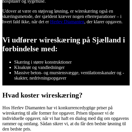
hospitaler og sygehuse.
Udover at være en støjsvag løsning, er wireskæring også en
skæringsmetode, der sjældent kræver nogen efterreparationer – i
hvert fald ikke, når det er
Herlev Diamanten
, der klarer opgaven.
Vi udfører wireskæring på Sjælland i
forbindelse med:
Skæring i større konstruktioner
Kloakrør og vandledninger
Massive beton- og murstensvægge, ventilationskanaler og -
skakter, nedrivningsopgaver
Hvad koster wireskæring?
Hos Herlev Diamanten har vi konkurrencedygtige priser på
wireskæring til alle former for opgaver. Prisen tilpasser vi de
individuelle opgaver, når vi har haft en dialog med dig om opgavens
rammer og omfang. Sådan sikrer vi, at du får den bedste løsning til
den bedste pris.